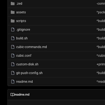
.zed
-com
assets
^pac
scripts
^build
.gitignore
^build
build.sh
^build
cubic-commands.md
^build
cubic.conf
^cubi
custom-disk.sh
+prim
git-push-config.sh
^build
readme.md
^rea
readme.md