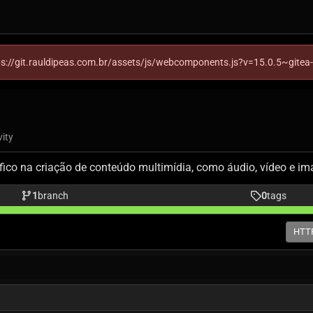
ttps://git.rauldipeas.com.br/assets/js/webcomponents.js?v=15.0.5~gitea
vity
ico na criação de conteúdo multimídia, como áudio, vídeo e i
1
branch
0
tags
HTT