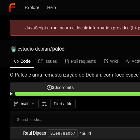
Explore
Help
JavaScript error: Incorrect locale information provided (h
estudio-debian
/
palco
Code
Issues
Pull requests
Wiki
Acti
O Palco é uma remasterização do Debian, com foco específ
30
commits
Find a file
main
Raul Dipeas
81e878a0b7
^build