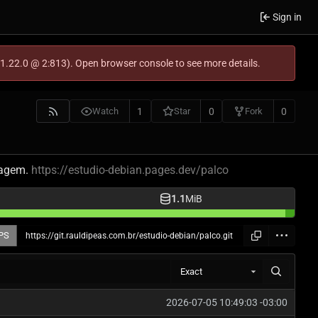
Sign in
-1.22.0 @ 2:813). Open browser console to see more details.
1
0
0
Watch
Star
Fork
magem.
https://estudio-debian.pages.dev/palco
1.1
MiB
PS
Exact
2026-07-05 10:49:03 -03:00