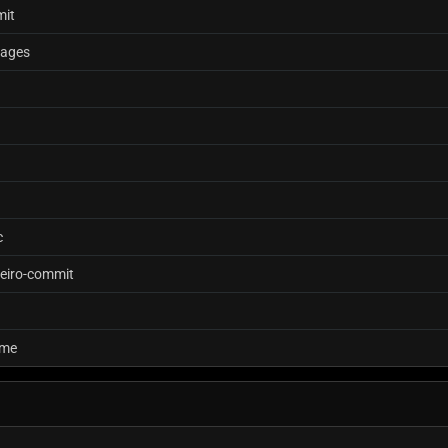
mit
kages
c
eiro-commit
dme